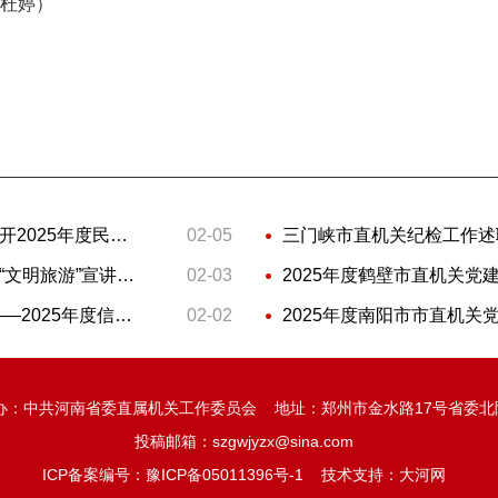
杜婷）
信阳市委直属机关工委领导班子召开2025年度民主生活会
02-05
三门峡市直机关纪检工作述
南阳市委直属机关工委：组织开展“文明旅游”宣讲暨清洁家园活动
02-03
2025年度鹤壁市直机关党
述职履责展成效 评议赋能促提升——2025年度信阳市直机关党建述职评议会议召开
02-02
办：中共河南省委直属机关工作委员会 地址：郑州市金水路17号省委北
投稿邮箱：szgwjyzx@sina.com
ICP备案编号：
豫ICP备05011396号-1
技术支持：
大河网