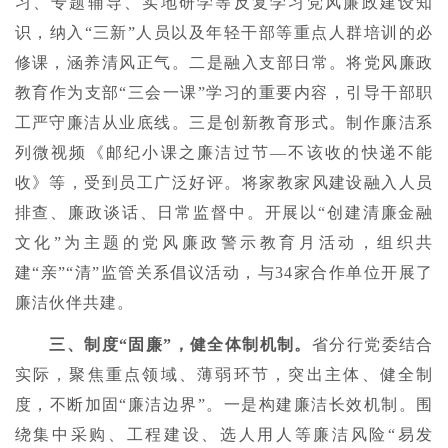
习、专题辅导、实地研学等反复学习党风廉政建设知
识，纳入“三新”人员以及年轻干部等重点人群培训的必
修课，涵养清风正气。二是融入支部日常。将党风廉政
教育作为支部“三会一课”学习的重要内容，引导干部职
工严守廉洁从业底线。三是创新教育形式。制作廉洁系
列微视频《邮纪小课之廉洁过节—不该收的快递不能
收》等，受到员工广泛好评。将家教家风建设融入人员
排查、廉政谈话、日常监督中。开展以“创建清廉金融
文化”为主题的党风廉政警示教育月活动，组织共
建“亲”“清”监管关系倡议活动，与34家合作单位开展了
廉洁伙伴共建。
三、制度“固廉”，健全体制机制。
省分行党委结合
实际，聚焦重点领域、薄弱环节，突出主体、健全制
度，不断加固“廉洁边界”。一是构建廉洁长效机制。围
绕集中采购、工程建设、选人用人等廉洁风险“易发