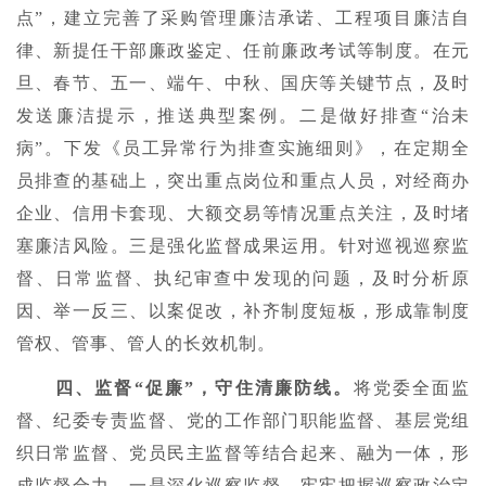
点”，建立完善了采购管理廉洁承诺、工程项目廉洁自
律、新提任干部廉政鉴定、任前廉政考试等制度。在元
旦、春节、五一、端午、中秋、国庆等关键节点，及时
发送廉洁提示，推送典型案例。二是做好排查“治未
病”。下发《员工异常行为排查实施细则》，在定期全
员排查的基础上，突出重点岗位和重点人员，对经商办
企业、信用卡套现、大额交易等情况重点关注，及时堵
塞廉洁风险。三是强化监督成果运用。针对巡视巡察监
督、日常监督、执纪审查中发现的问题，及时分析原
因、举一反三、以案促改，补齐制度短板，形成靠制度
管权、管事、管人的长效机制。
四、监督“促廉”，守住清廉防线。
将党委全面监
督、纪委专责监督、党的工作部门职能监督、基层党组
织日常监督、党员民主监督等结合起来、融为一体，形
成监督合力。一是深化巡察监督。牢牢把握巡察政治定