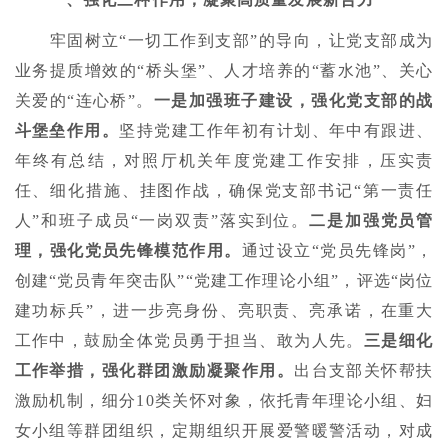
牢固树立“一切工作到支部”的导向，让党支部成为
业务提质增效的“桥头堡”、人才培养的“蓄水池”、关心
关爱的“连心桥”。
一是加强班子建设，强化党支部的战
斗堡垒作用。
坚持党建工作年初有计划、年中有跟进、
年终有总结，对照厅机关年度党建工作安排，压实责
任、细化措施、挂图作战，确保党支部书记“第一责任
人”和班子成员“一岗双责”落实到位。
二是加强党员管
理，强化党员先锋模范作用。
通过设立“党员先锋岗”，
创建“党员青年突击队”“党建工作理论小组”，评选“岗位
建功标兵”，进一步亮身份、亮职责、亮承诺，在重大
工作中，鼓励全体党员勇于担当、敢为人先。
三是细化
工作举措，强化群团激励凝聚作用。
出台支部关怀帮扶
激励机制，细分10类关怀对象，依托青年理论小组、妇
女小组等群团组织，定期组织开展爱警暖警活动，对成