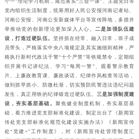
个一”理论学习机制，规范落实“三会一课”、主题党日等
党内组织生活制度，统筹用好人民公安报河南记者站、
河南公安报、河南公安新媒体平台等宣传阵地，多措并
举推动党的创新理论更加深入人心。
二是加强队伍建
设，打造过硬队伍。
坚持抓在经常、融入日常，班子成
员带头，严格落实中央八项规定及其实施细则精神，严
格执行新时代政法干警“十个严禁”等铁规禁令，定期组
织开展书记讲纪法、学习“每周一警”、观看警示教育
片、上廉政教育课、廉政谈话、纪律作风检查等活动，
做到抓早抓小、防微杜渐，切实预防民警违法违纪问题
发生，真正用铁的纪律锻造过硬队伍。
三是加强制度建
设，夯实基层基础。
聚焦健全制度机制，夯实基层基
础，着力推进党支部标准化建设。制定出台了《新闻宣
传处党支部标准化规范化建设实施办法》《新闻宣传
处“党建+”工作制度》，对《新闻宣传处管理制度汇