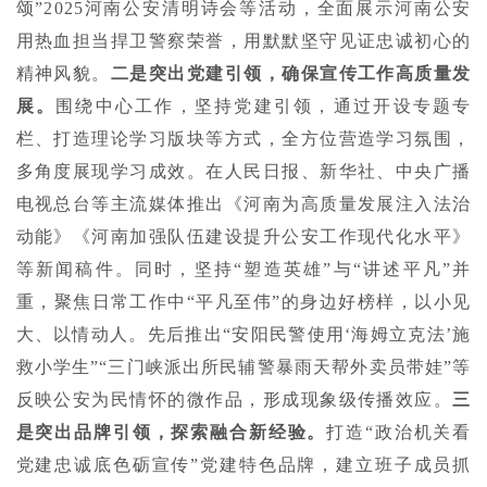
颂”2025河南公安清明诗会等活动，全面展示河南公安
用热血担当捍卫警察荣誉，用默默坚守见证忠诚初心的
精神风貌。
二是突出党建引领，确保宣传工作高质量发
展。
围绕中心工作，坚持党建引领，通过开设专题专
栏、打造理论学习版块等方式，全方位营造学习氛围，
多角度展现学习成效。在人民日报、新华社、中央广播
电视总台等主流媒体推出《河南为高质量发展注入法治
动能》《河南加强队伍建设提升公安工作现代化水平》
等新闻稿件。同时，坚持“塑造英雄”与“讲述平凡”并
重，聚焦日常工作中“平凡至伟”的身边好榜样，以小见
大、以情动人。先后推出“安阳民警使用‘海姆立克法’施
救小学生”“三门峡派出所民辅警暴雨天帮外卖员带娃”等
反映公安为民情怀的微作品，形成现象级传播效应。
三
是突出品牌引领，探索融合新经验。
打造“政治机关看
党建忠诚底色砺宣传”党建特色品牌，建立班子成员抓