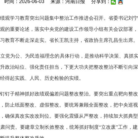
时间：2026-06-03
来源：河南日报
分享到：
绩观学习教育突出问题集中整治工作推进会召开。省委书记刘宁
观的重要论述，落实中央党的建设工作领导小组有关会议部署，
习教育不断走深走实。省长王凯主持，省政协主席孔昌生出席。
为公、为民造福理念的具体行动，是推动科学决策、真抓实干的重
升政治站位、强化责任担当，下更大功夫把整改整治不断引向深
经得起实践、人民、历史检验的实绩。
钉子精神抓好政绩观偏差问题整改整治。要突出重点靶向整改
，防止纸面整改、虚假整改。要统筹兼顾全面整改，把中央巡视
，确保真改实改改到位。要强化震慑从严整改，持续加大抓典型
肃问责。要建章立制长效整改，统筹抓好制度“立改废”工作，