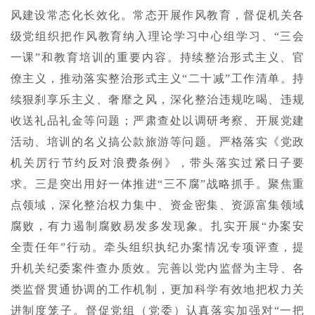
风建设常态化长效化。常态开展作风教育，督促机关各
级党组织把作风教育纳入理论学习中心组学习、“三会
一课”和教育培训的重要内容。持续整治形式主义、官
僚主义，推动落实整治形式主义“二十减”工作清单。持
续狠刹享乐主义、奢靡之风，深化整治违规吃喝、违规
收送礼品礼金等问题；严肃查处以调研考察、开展党建
活动、培训的名义搞公款旅游等问题。严格落实《党政
机关厉行节约反对浪费条例》，带头落实过紧日子要
求。三是突出用好一体推进“三不腐”战略抓手。聚焦重
点领域，深化整治权力集中、资金密集、资源富集领域
腐败，有力遏制腐败易发多发现象。扎实开展“办案安
全责任年”行动。牵头组织执纪办案情况专项评查，提
升机关纪委案件查办质效。完善以党内监督为主导、各
类监督贯通协调的工作机制，更加科学有效地把权力关
进制度笼子。督促党组（党委）认真落实加强对“一把