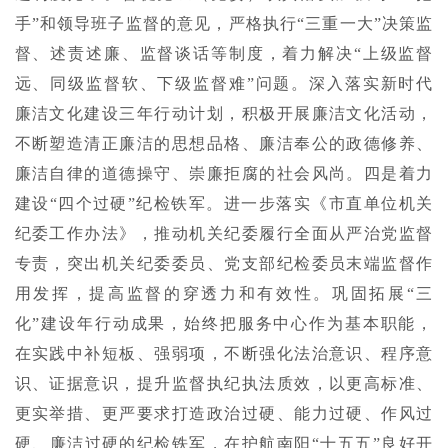
手”和领导班子监督的意见，严格执行“三重一大”决策监
督、述责述廉、监督谈话等制度，着力解决“上级监督
远、同级监督软、下级监督难”问题。深入落实新时代
廉洁文化建设三年行动计划，积极开展廉洁文化活动，
不断塑造清正廉洁的思想品格、廉洁奉公的政德修养、
廉洁自律的道德操守、崇廉拒腐的社会风尚。四是着力
建设“四个过硬”纪检铁军。进一步落实《市直单位机关
纪委工作办法》，推动机关纪委履行全面从严治党监督
专责，突出机关纪委委员、党支部纪检委员末端监督作
用发挥，提高监督的穿透力和有效性。巩固拓展“三
化”建设年行动成果，始终把服务中心作为基本职能，
在实践中补短板、强弱项，不断强化法治意识、程序意
识、证据意识，提升监督执纪执法质效，以更高标准、
更实举措、更严要求打造政治过硬、能力过硬、作风过
硬、廉洁过硬的纪检铁军，在护航南阳“十五五”良好开