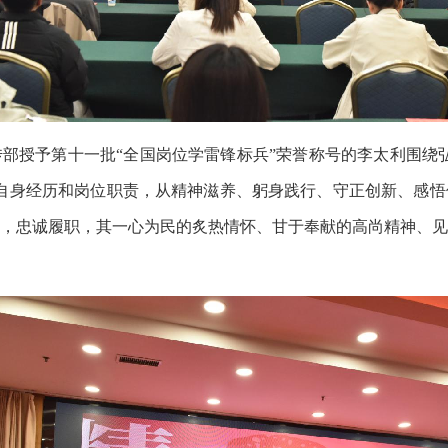
授予第十一批“全国岗位学雷锋标兵”荣誉称号的李太利围绕弘
自身经历和岗位职责，从精神滋养、躬身践行、守正创新、感悟
，忠诚履职，其一心为民的炙热情怀、甘于奉献的高尚精神、见