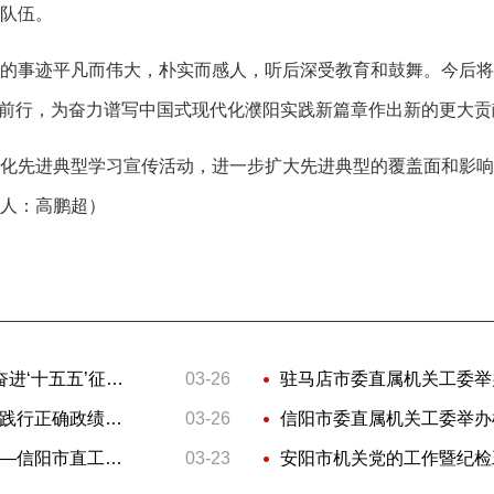
队伍。
事迹平凡而伟大，朴实而感人，听后深受教育和鼓舞。今后将
毅前行，为奋力谱写中国式现代化濮阳实践新篇章作出新的更大贡
先进典型学习宣传活动，进一步扩大先进典型的覆盖面和影响
人：高鹏超）
濮阳市直工委举办“学习先进榜样 奋进‘十五五’征程”先进典型事迹报告会
03-26
开封市委直属机关工委举办树立和践行正确政绩观学习教育读书班
03-26
五项措施推动业务比拼落实见效——信阳市直工委扎实推进“破除中梗阻、提升软环境”专项行动
03-23
安阳市机关党的工作暨纪检