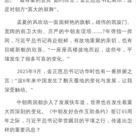
您。”“最尊重的贵宾”如约而至，金正恩总书记表示，这
是对朝方“莫大的鼓舞”。
孟夏的风吹动一面面鲜艳的旗帜，雄伟的凯旋门、
宽阔的前卫大街、庄严的中朝友谊塔……7年弹指一挥
间，习近平总书记再赴朝鲜，有故地重聚的亲切，也有
目睹新貌的欣喜。“一座座高楼拔地而起，这些年，平
壤发生了很多可喜的变化。”
2025年9月，金正恩总书记访华时也有一番肺腑之
言：“这6年来中国发生了翻天覆地的变化与发展，让我
深受触动。”
中朝两国都步入了发展快车道，世界也在发生着重
大而深刻的变化。《中朝友好合作互助条约》签订65周
年之际，习近平总书记举世瞩目的平壤之行，传递出怎
样的重要讯息？