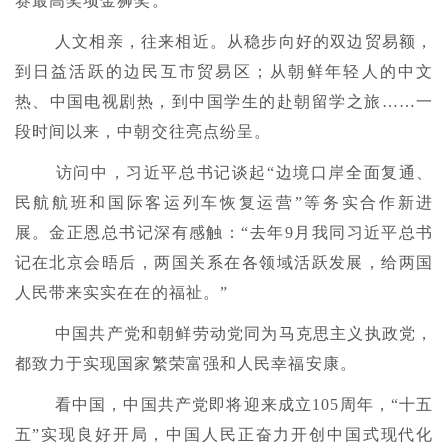
赛最高奖项金狮奖。
人文相亲，往来相近。从稳步向好的双边贸易额，
到日益活跃的边民互市贸易区；从朝鲜年轻人的中文
热、中国电视剧热，到中国学生的赴朝留学之旅……一
段时间以来，中朝交往亮点纷呈。
访问中，习近平总书记谈起“边境口岸全面复通、
民航航班和国际客运列车恢复运营”等务实合作新进
展。金正恩总书记深有感触：“去年9月我同习近平总书
记在北京会晤后，两国关系在各领域活跃发展，给两国
人民带来实实在在的福祉。”
中国共产党和朝鲜劳动党同为马克思主义执政党，
都致力于实现国家繁荣富强和人民幸福安康。
看中国，中国共产党即将迎来成立105周年，“十五
五”实现良好开局，中国人民正奋力开创中国式现代化