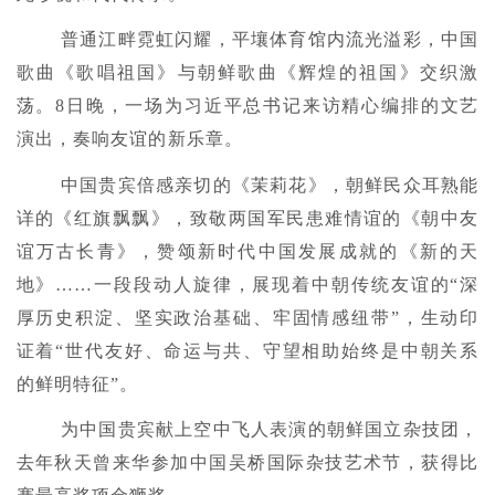
普通江畔霓虹闪耀，平壤体育馆内流光溢彩，中国
歌曲《歌唱祖国》与朝鲜歌曲《辉煌的祖国》交织激
荡。8日晚，一场为习近平总书记来访精心编排的文艺
演出，奏响友谊的新乐章。
中国贵宾倍感亲切的《茉莉花》，朝鲜民众耳熟能
详的《红旗飘飘》，致敬两国军民患难情谊的《朝中友
谊万古长青》，赞颂新时代中国发展成就的《新的天
地》……一段段动人旋律，展现着中朝传统友谊的“深
厚历史积淀、坚实政治基础、牢固情感纽带”，生动印
证着“世代友好、命运与共、守望相助始终是中朝关系
的鲜明特征”。
为中国贵宾献上空中飞人表演的朝鲜国立杂技团，
去年秋天曾来华参加中国吴桥国际杂技艺术节，获得比