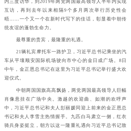
内三度访华，到2019年两党两国最高领导人半年内实现
互访，再到去年以来相隔9个多月两次举行历史性会
晤……一个又一个在新时代写下的佳话，彰显着中朝传
统友谊的蓬勃生命力。
最尊重的贵宾，最隆重的礼遇。
21辆礼宾摩托车一路护卫，习近平总书记乘坐的汽
车从平壤顺安国际机场驶向市中心的金日成广场。8日
中午，金正恩总书记在这里为习近平总书记举行盛大欢
迎仪式。
中朝两国国旗高高飘扬，两党两国最高领导人巨幅
肖像悬挂在广场中央。激越的欢迎曲、如潮的欢呼声
中，习近平总书记和夫人彭丽媛同迎上前来的金正恩总
书记和夫人李雪主热情握手。九匹白马肃立一侧，红衣
骑兵身姿挺立，朝方以这一隆重礼遇向习近平总书记致