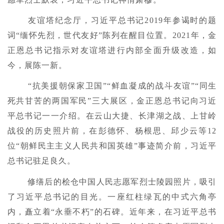
友谊塔纪念厅，习近平总书记2019年参谒时的题
词“缅怀先烈，世代友好”陈列在醒目位置。2021年，金
正恩总书记指示对友谊塔进行内部全面升级改造，如
今，展陈一新。
“抗美援朝保家卫国”“鲜血凝成的战斗友谊”“同生
死共甘苦的两国军民”三大展区，金正恩总书记向习近
平总书记一一介绍。在云山大捷、长津湖之战、上甘岭
战役的历史照片前，在彭德怀、杨根思、邱少云等12
位“朝鲜民主主义人民共和国英雄”事迹简介前，习近平
总书记驻足良久。
修缮后的桧仓中国人民志愿军烈士陵园照片，吸引
了习近平总书记的目光。一座红柱绿瓦的中式六角亭
内，矗立着“永垂不朽”的石碑。近年来，在习近平总书