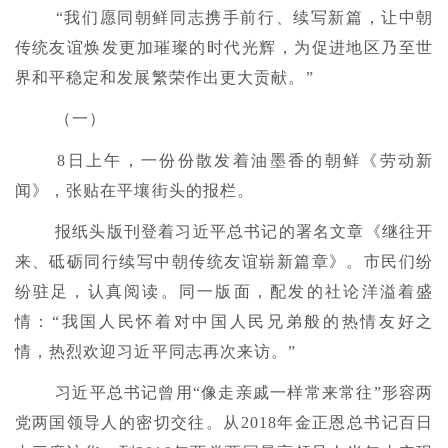
“我们愿同朝鲜同志携手前行、续写新篇，让中朝
传统友谊焕发更加璀璨的时代光辉，为促进地区乃至世
界和平稳定和发展繁荣作出更大贡献。”
（一）
8日上午，一份份散发着油墨香的朝鲜《劳动新
闻》，张贴在平壤街头的报栏。
报纸头版刊登着习近平总书记的署名文章《继往开
来、砥砺同行续写中朝传统友谊崭新篇章》。市民们纷
纷驻足，认真阅读。同一版面，配发的社论洋溢着盛
情：“我国人民怀着对中国人民兄弟般的热情友好之
情，热烈欢迎习近平同志再次来访。”
习近平总书记曾用“像走亲戚一样常来常往”形容两
党两国领导人的密切交往。从2018年金正恩总书记百日