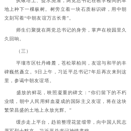
执锹培土、提水浇灌，两党总书记在教学楼间的草
地上种下一棵枞树。树旁立着一块石质标识碑，用中朝
文刻写着“中朝友谊万古长青”。
师生们聚拢在两党总书记的身旁，掌声在校园里久
久回响。
（三）
平壤市区牡丹峰麓，苍松翠柏间，友谊与和平的丰
碑巍然矗立。9日上午，习近平总书记7年后再次来到这
里，参谒中朝友谊塔。
盛放的鲜花，映照凝重的碑文：“你们留下的不朽
业绩，朝中人民用鲜血凝成的国际主义友谊，将在这块
繁荣昌盛的土地上永放光辉。”
缓步走上平台，趋前整理花篮缎带，向中国人民志
愿军烈士默哀，习近平总书记神情肃穆。