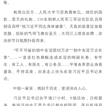
敬。
检阅台后方，人民大学习堂典雅恢弘。雄壮的国
歌，震天的礼炮，150名朝鲜人民军三军仪仗队队员用
朝语高呼“祝习近平同志身体健康”。天真的孩童绽放着
笑颜，缤纷的气球飞舞在蓝天，大同江上喷泉欢腾，浓
浓的节日氛围扑面而来。
“牢不可破的朝中友谊团结万岁”“朝中友谊万古长
青”……一道道红色横幅连成友谊的绚丽长卷。有学
生，有工人，有医生，有公务员……平壤各界群众身着
盛装、手持花束，自发走上街头欢迎习近平总书记来
访。
中朝一家亲，镌刻于历史，更浸润在人心。
习近平总书记在平壤27小时、9场活动，日程紧
凑，每场活动金正恩总书记都全程陪同。亲赴机场迎