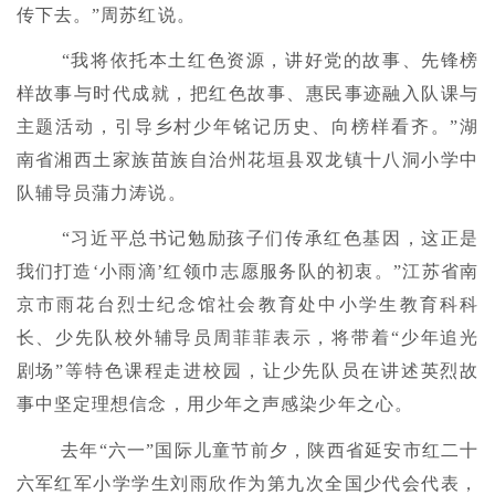
传下去。”周苏红说。
“我将依托本土红色资源，讲好党的故事、先锋榜
样故事与时代成就，把红色故事、惠民事迹融入队课与
主题活动，引导乡村少年铭记历史、向榜样看齐。”湖
南省湘西土家族苗族自治州花垣县双龙镇十八洞小学中
队辅导员蒲力涛说。
“习近平总书记勉励孩子们传承红色基因，这正是
我们打造‘小雨滴’红领巾志愿服务队的初衷。”江苏省南
京市雨花台烈士纪念馆社会教育处中小学生教育科科
长、少先队校外辅导员周菲菲表示，将带着“少年追光
剧场”等特色课程走进校园，让少先队员在讲述英烈故
事中坚定理想信念，用少年之声感染少年之心。
去年“六一”国际儿童节前夕，陕西省延安市红二十
六军红军小学学生刘雨欣作为第九次全国少代会代表，