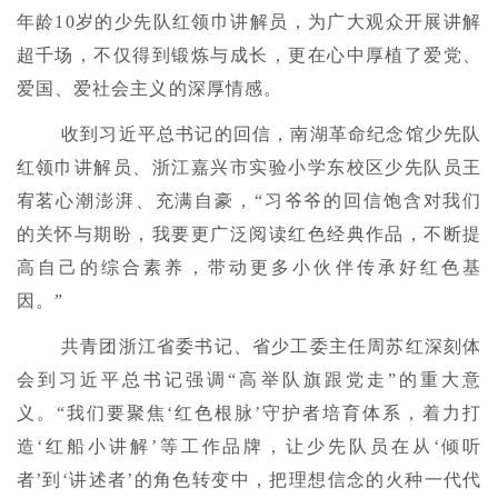
年龄10岁的少先队红领巾讲解员，为广大观众开展讲解
超千场，不仅得到锻炼与成长，更在心中厚植了爱党、
爱国、爱社会主义的深厚情感。
收到习近平总书记的回信，南湖革命纪念馆少先队
红领巾讲解员、浙江嘉兴市实验小学东校区少先队员王
宥茗心潮澎湃、充满自豪，“习爷爷的回信饱含对我们
的关怀与期盼，我要更广泛阅读红色经典作品，不断提
高自己的综合素养，带动更多小伙伴传承好红色基
因。”
共青团浙江省委书记、省少工委主任周苏红深刻体
会到习近平总书记强调“高举队旗跟党走”的重大意
义。“我们要聚焦‘红色根脉’守护者培育体系，着力打
造‘红船小讲解’等工作品牌，让少先队员在从‘倾听
者’到‘讲述者’的角色转变中，把理想信念的火种一代代