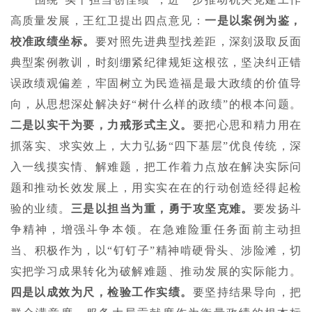
高质量发展，王红卫提出四点意见：
一是以案例为鉴，
校准政绩坐标。
要对照先进典型找差距，深刻汲取反面
典型案例教训，时刻绷紧纪律规矩这根弦，坚决纠正错
误政绩观偏差，牢固树立为民造福是最大政绩的价值导
向，从思想深处解决好“树什么样的政绩”的根本问题。
二是以实干为要，力戒形式主义。
要把心思和精力用在
抓落实、求实效上，大力弘扬“四下基层”优良传统，深
入一线摸实情、解难题，把工作着力点放在解决实际问
题和推动长效发展上，用实实在在的行动创造经得起检
验的业绩。
三是以担当为重，勇于攻坚克难。
要发扬斗
争精神，增强斗争本领。在急难险重任务面前主动担
当、积极作为，以“钉钉子”精神啃硬骨头、涉险滩，切
实把学习成果转化为破解难题、推动发展的实际能力。
四是以成效为尺，检验工作实绩。
要坚持结果导向，把