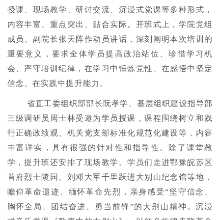
授课、现场教学、研讨交流、沉浸式党课等多种形式，
内容丰富、重点突出、贴合实际。开班式上，学院党组
成员、副院长张天阵作动员讲话，深刻阐明本次培训的
重要意义，要求全体学员提高政治站位、珍惜学习机
会、严守培训纪律，在学习中锤炼党性、在感悟中坚定
信念、在实践中提升能力。
省直工委组织部部长阮孝学、基层组织建设指导部
三级调研员周士林受邀为学员授课，课程围绕树立和践
行正确政绩观、机关党支部标准化规范化建设等，内容
丰富详实，具有很强的针对性和指导性。除了课堂教
学，提升班还安排了现场教学。学员们走进鄂豫皖苏区
首府烈士陵园、刘邓大军千里跃进大别山纪念馆等地，
瞻仰革命遗迹、缅怀革命先烈，亲身感受“坚守信念、
胸怀全局、团结奋进、勇当前锋”的大别山精神。沉浸