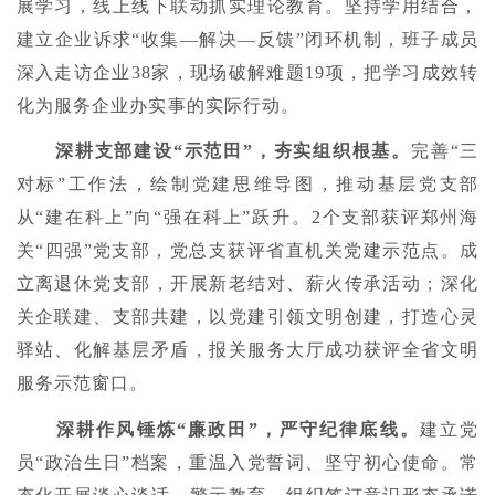
展学习，线上线下联动抓实理论教育。坚持学用结合，
建立企业诉求“收集—解决—反馈”闭环机制，班子成员
深入走访企业38家，现场破解难题19项，把学习成效转
化为服务企业办实事的实际行动。
深耕支部建设“示范田”，夯实组织根基。
完善“三
对标”工作法，绘制党建思维导图，推动基层党支部
从“建在科上”向“强在科上”跃升。2个支部获评郑州海
关“四强”党支部，党总支获评省直机关党建示范点。成
立离退休党支部，开展新老结对、薪火传承活动；深化
关企联建、支部共建，以党建引领文明创建，打造心灵
驿站、化解基层矛盾，报关服务大厅成功获评全省文明
服务示范窗口。
深耕作风锤炼“廉政田”，严守纪律底线。
建立党
员“政治生日”档案，重温入党誓词、坚守初心使命。常