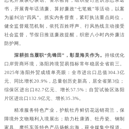
态化开展谈心谈话、警示教育，组织签订意识形态承诺
书，开展青年话清廉、算好廉政“七笔账”等活动，以案
为鉴纠治“四风”。抓实内务督查，紧盯执法重点岗位，
健全监督规范机制，依托百姓呼声、行风热线主动接受
社会监督，节假日推送廉政提醒，织密八小时内外廉洁
防护网。
深耕担当履职“先锋田”，彰显海关作为。
持续优化
口岸营商环境，洛阳跨境贸易指标常年稳居全省前三。
2025年洛阳外贸成绩单亮眼：全市进出口总值304.3亿
元、同比增长20.9%，总量创历史新高，居全省第3位；
综保区进出口82.7亿元、增长57.5%；自贸试验区洛阳
片区进出口132.9亿元、增长35.3%。
精准服务特色产业，护航牡丹鲜切花远销荷兰，保
障境外文物顺利入境展出；助力杜康酒、牡丹瓷、钢制
家具、摩托车等特色产品扬帆出海，获央媒集中报道。