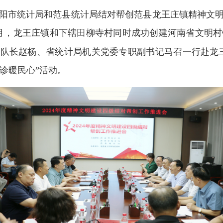
市统计局和范县统计局结对帮创范县龙王庄镇精神文明
年5月，龙王庄镇和下辖田柳寺村同时成功创建河南省文明
队队长赵杨、省统计局机关党委专职副书记马召一行赴龙
义诊暖民心”活动。