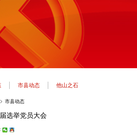
态
市县动态
他山之石
市县动态
换届选举党员大会
：