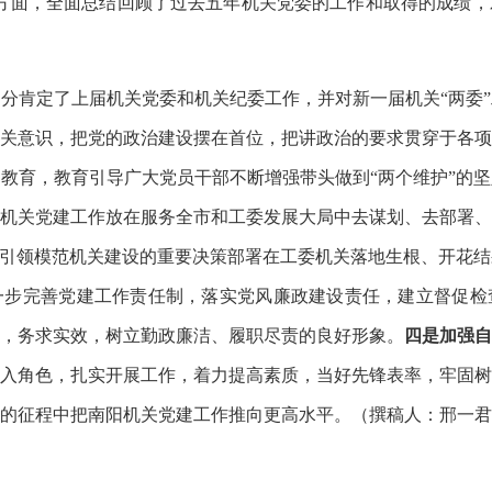
方面，全面总结回顾了过去五年机关党委的工作和取得的成绩，
肯定了上届机关党委和机关纪委工作，并对新一届机关“两委”
关意识，把党的政治建设摆在首位，把讲政治的要求贯穿于各项
教育，教育引导广大党员干部不断增强带头做到“两个维护”的
机关党建工作放在服务全市和工委发展大局中去谋划、去部署、
部引领模范机关建设的重要决策部署在工委机关落地生根、开花
一步完善党建工作责任制，落实党风廉政建设责任，建立督促检
，务求实效，树立勤政廉洁、履职尽责的良好形象。
四是加强自
入角色，扎实开展工作，着力提高素质，当好先锋表率，牢固树
的征程中把南阳机关党建工作推向更高水平。（撰稿人：邢一君