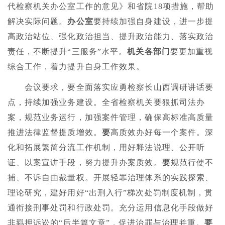
代检察机关办公室工作的意见》和省院18项措施，帮助
解决实际问题。
办公室
要持续加强自身建设，进一步提
高政治站位、强化政治担当、提升政治能力、落实政治
责任，不断提升“三服务”水平。
机关各部门
要更加重视
综合工作，着力提升自身工作效果。
会议要求，要全面落实应勇检察长山西调研讲话要
点，持续加强业务建设。全省检察机关要狠抓司法办
案，规范业务运行，加强案件管理，确保高标准高质量
推进法律监督提质增效。
要
高质效办好每一个案件。深
化和拓展繁简分流工作机制，用好释法说理、公开听
证、以案宣讲手段，努力提升办案质效。
要
规范行使不
捕、不诉自由裁量权。开展轻罪治理体系的实践探索、
理论研究，建好用好“出刑入行”梯次处罚制度机制，贯
通衔接刑事处罚和行政处罚。充分运用信息化手段做好
非羁押诉讼的“后半篇文章”，促进治罪与治理并重。
要