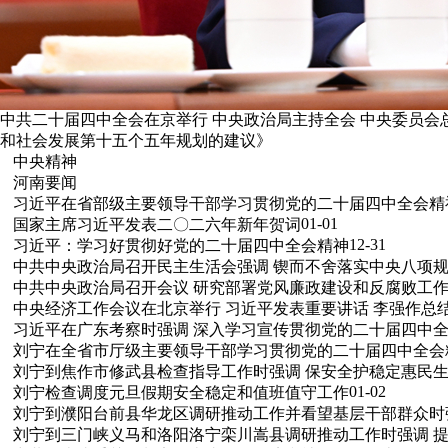
中共二十届四中全会在京举行 中央政治局主持全会 中央委员
和社会发展第十五个五年规划的建议》
中央精神
河南要闻
习近平在省部级主要领导干部学习贯彻党的二十届四中全会精神
01-01
国家主席习近平发表二〇二六年新年贺词
12-31
习近平：学习好贯彻好党的二十届四中全会精神
中共中央政治局召开民主生活会强调 锲而不舍落实中央八项规
中共中央政治局召开会议 研究部署党风廉政建设和反腐败工作
中央经济工作会议在北京举行 习近平发表重要讲话 李强作总
习近平在广东考察时强调 深入学习宣传贯彻党的二十届四中全
刘宁在全省市厅级主要领导干部学习贯彻党的二十届四中全会精
刘宁到焦作市修武县检查指导工作时强调 保安全护稳定惠民生
01-02
刘宁检查调度元旦假期安全稳定和值班值守工作
刘宁到濮阳台前县华龙区调研推动工作并看望基层干部群众时
刘宁到三门峡义马和洛阳洛宁栾川嵩县调研推动工作时强调 