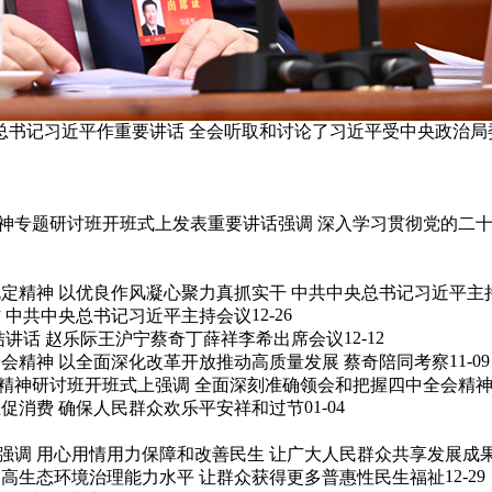
会总书记习近平作重要讲话 全会听取和讨论了习近平受中央政治
专题研讨班开班式上发表重要讲话强调 深入学习贯彻党的二十届
定精神 以优良作风凝心聚力真抓实干 中共中央总书记习近平主
12-26
 中共中央总书记习近平主持会议
12-12
结讲话 赵乐际王沪宁蔡奇丁薛祥李希出席会议
11-09
会精神 以全面深化改革开放推动高质量发展 蔡奇陪同考察
神研讨班开班式上强调 全面深刻准确领会和把握四中全会精神 全
01-04
促消费 确保人民群众欢乐平安祥和过节
强调 用心用情用力保障和改善民生 让广大人民群众共享发展成
12-29
提高生态环境治理能力水平 让群众获得更多普惠性民生福祉