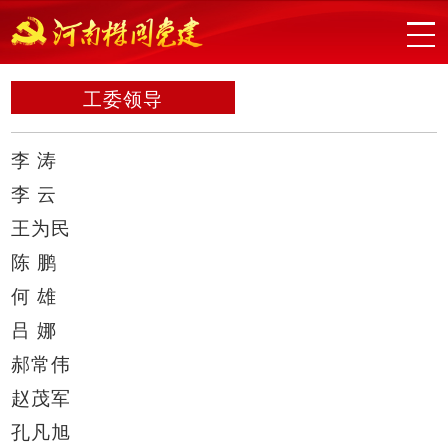
工委领导
李 涛
李 云
王为民
陈 鹏
何 雄
吕 娜
郝常伟
赵茂军
孔凡旭